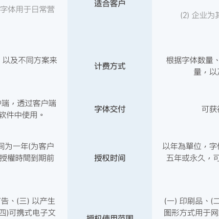
适合客户
用字体用于日常营
(2) 企
、以及不同方案来
根据字体数量
计费方式
量，以
库客户端，透过客户端
字体交付
可获
软件中使用。
间为一年(为客户
以年為單位，字
於授權時間到期前
授权时间
五年或永久，
。
广告、(三) 以产生
(一) 印刷品、(
四)可携式电子文
图形方式用于网
授权使用范围