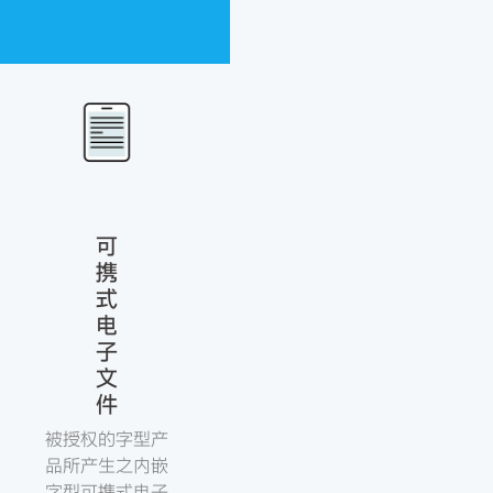
可
携
式
电
子
文
件
被授权的字型产
品所产生之内嵌
字型可携式电子